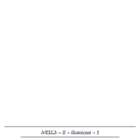
АДРЕСА
→
П
→
Поморская
→
9