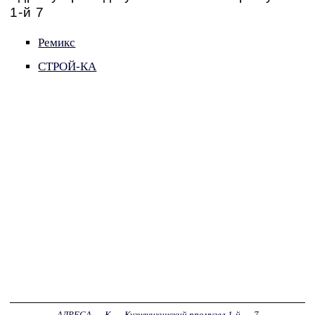
1-й 7
Ремикс
СТРОЙ-КА
АДРЕСА
→
К
→
Кузнечихинский промузел 1-й
→
7