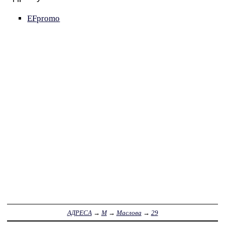
EFpromo
АДРЕСА
→
М
→
Маслова
→
29