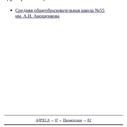
Средняя общеобразовательная школа №55
им. А.И. Анощенкова
АДРЕСА
→
П
→
Пионерская
→
82