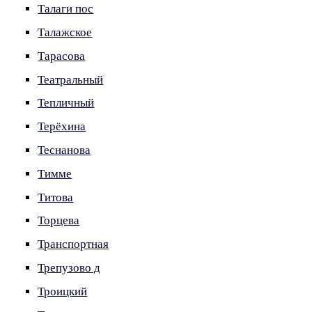
Талаги пос
Талажское
Тарасова
Театральный
Тепличный
Терёхина
Теснанова
Тимме
Титова
Торцева
Транспортная
Трепузово д
Троицкий