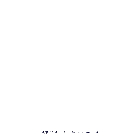
АДРЕСА
→
Т
→
Тепличный
→
4