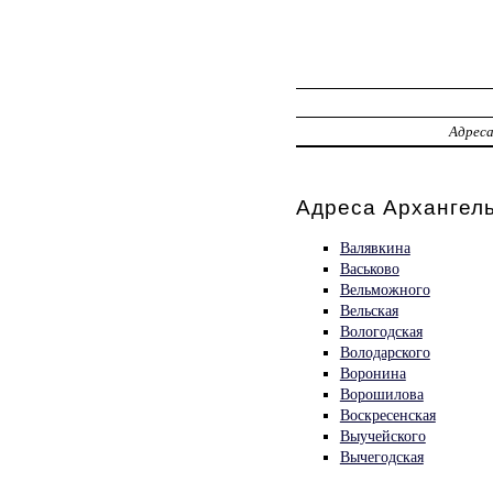
Адрес
Адреса Архангель
Валявкина
Васьково
Вельможного
Вельская
Вологодская
Володарского
Воронина
Ворошилова
Воскресенская
Выучейского
Вычегодская