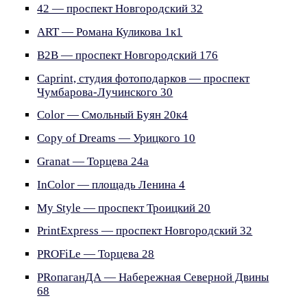
42 — проспект Новгородский 32
ART — Романа Куликова 1к1
B2B — проспект Новгородский 176
Caprint, студия фотоподарков — проспект
Чумбарова-Лучинского 30
Color — Смольный Буян 20к4
Copy of Dreams — Урицкого 10
Granat — Торцева 24а
InColor — площадь Ленина 4
My Style — проспект Троицкий 20
PrintExpress — проспект Новгородский 32
PROFiLe — Торцева 28
PRопаганДА — Набережная Северной Двины
68