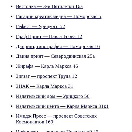
Весточка — 3-й Пятилетки 16а
Гагарин креатив медиа — Поморская 5
Гефест — Урицкого 52
Граф Принт — Павла Усова 12
Дапринт, типография — Поморская 16
Двина принт — Северодвинская 25а
Жирафа — Карла Маркса 46
Зигзаг — проспект Труда 12
ЗНАК — Карла Маркса 31
Издательский дом — Урицкого 56
Издательский центр — Карла Маркса 31к1
Имидж Пресс — проспект Советских
Космонавтов 169
Инфинити — проспект Никольский 40