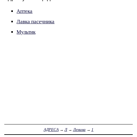
Аптека
Лавка пасечника
Мультик
АДРЕСА
→
Л
→
Ленина
→
1