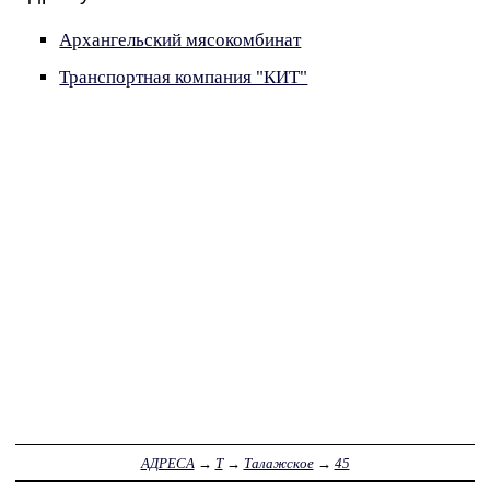
Архангельский мясокомбинат
Транспортная компания "КИТ"
АДРЕСА
→
Т
→
Талажское
→
45