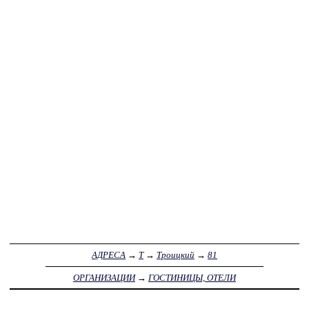
АДРЕСА
→
Т
→
Троицкий
→
81
ОРГАНИЗАЦИИ
→
ГОСТИНИЦЫ, ОТЕЛИ