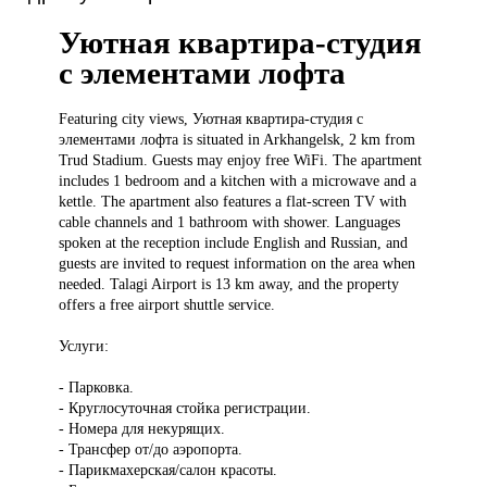
Уютная квартира-студия
с элементами лофта
Featuring city
views, Уютная квартира-студия с
элементами лофта is situated in Arkhangelsk, 2 km from
Trud Stadium. Guests may enjoy free WiFi. The apartment
includes 1 bedroom and a kitchen with a microwave and a
kettle. The apartment also features a flat-screen TV with
cable channels and 1 bathroom with shower. Languages
spoken at the reception include English and Russian, and
guests are invited to request information on the area when
needed. Talagi Airport is 13 km away, and the property
offers a free airport shuttle service.
Услуги:
- Парковка.
- Круглосуточная стойка регистрации.
- Номера для некурящих.
- Трансфер от/до аэропорта.
- Парикмахерская/салон красоты.