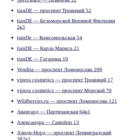
tianDE — проспект Троицкий 52
tianDE — Беломорской Военной Флотилии
2к3
tianDe — Комсомольская 54
tianDE — Карла Маркса 21
tianDE — Гагарина 10
Vendita — проспект Ломоносова 209
vipera cosmetics — проспект Троицкий 17
vipera cosmetics — проспект Морской 70
Wildberries.ru — проспект Ломоносова 121
Авангард — Партизанская 64к1
Александра — Самойло 13
Алиди-Норд — проспект Ленинградский
382к1