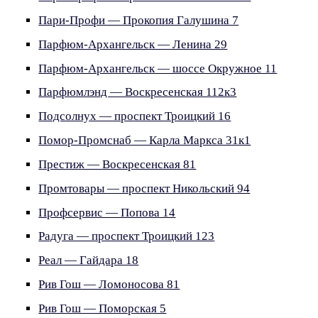
Пари-Профи — Прокопия Галушина 7
Парфюм-Архангельск — Ленина 29
Парфюм-Архангельск — шоссе Окружное 11
Парфюмлэнд — Воскресенская 112к3
Подсолнух — проспект Троицкий 16
Помор-Промснаб — Карла Маркса 31к1
Престиж — Воскресенская 81
Промтовары — проспект Никольский 94
Профсервис — Попова 14
Радуга — проспект Троицкий 123
Реал — Гайдара 18
Рив Гош — Ломоносова 81
Рив Гош — Поморская 5