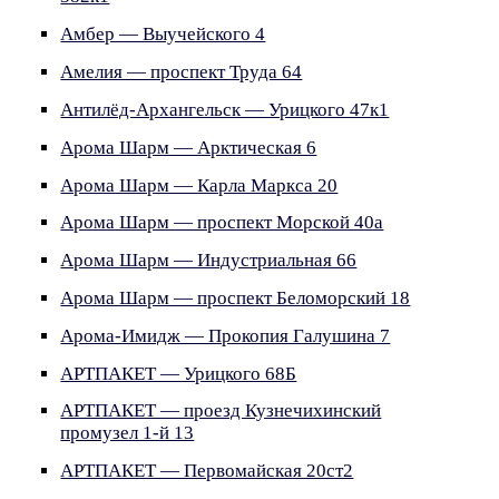
Амбер — Выучейского 4
Амелия — проспект Труда 64
Антилёд-Архангельск — Урицкого 47к1
Арома Шарм — Арктическая 6
Арома Шарм — Карла Маркса 20
Арома Шарм — проспект Морской 40а
Арома Шарм — Индустриальная 66
Арома Шарм — проспект Беломорский 18
Арома-Имидж — Прокопия Галушина 7
АРТПАКЕТ — Урицкого 68Б
АРТПАКЕТ — проезд Кузнечихинский
промузел 1-й 13
АРТПАКЕТ — Первомайская 20ст2