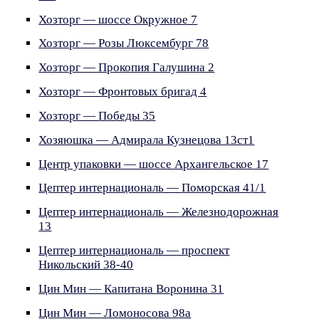
Хозторг — шоссе Окружное 7
Хозторг — Розы Люксембург 78
Хозторг — Прокопия Галушина 2
Хозторг — Фронтовых бригад 4
Хозторг — Победы 35
Хозяюшка — Адмирала Кузнецова 13ст1
Центр упаковки — шоссе Архангельское 17
Цептер интернациональ — Поморская 41/1
Цептер интернациональ — Железнодорожная
13
Цептер интернациональ — проспект
Никольский 38-40
Цин Мин — Капитана Воронина 31
Цин Мин — Ломоносова 98а